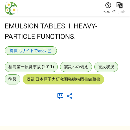
本文に飛ぶ
ヘルプ
English
EMULSION TABLES. I. HEAVY-
PARTICLE FUNCTIONS.
提供元サイトで表示
福島第一原発事故 (2011)
震災への備え
被災状況
復興
収録:日本原子力研究開発機構図書館蔵書
メタデータ