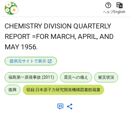
本文に飛ぶ
ヘルプ
English
CHEMISTRY DIVISION QUARTERLY
REPORT =FOR MARCH, APRIL, AND
MAY 1956.
提供元サイトで表示
福島第一原発事故 (2011)
震災への備え
被災状況
復興
収録:日本原子力研究開発機構図書館蔵書