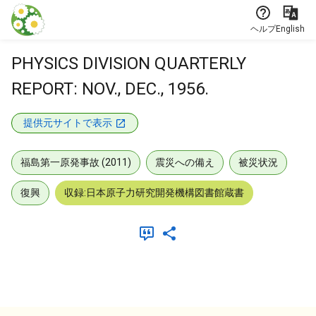
本文に飛ぶ
ヘルプ
English
PHYSICS DIVISION QUARTERLY
REPORT: NOV., DEC., 1956.
提供元サイトで表示
福島第一原発事故 (2011)
震災への備え
被災状況
復興
収録:日本原子力研究開発機構図書館蔵書
メタデータ