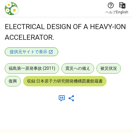
本文に飛ぶ
ヘルプ
English
ELECTRICAL DESIGN OF A HEAVY-ION
ACCELERATOR.
提供元サイトで表示
福島第一原発事故 (2011)
震災への備え
被災状況
復興
収録:日本原子力研究開発機構図書館蔵書
メタデータ