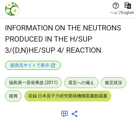
本文に飛ぶ
ヘルプ
English
INFORMATION ON THE NEUTRONS
PRODUCED IN THE H/SUP
3/(D,N)HE/SUP 4/ REACTION.
提供元サイトで表示
福島第一原発事故 (2011)
震災への備え
被災状況
復興
収録:日本原子力研究開発機構図書館蔵書