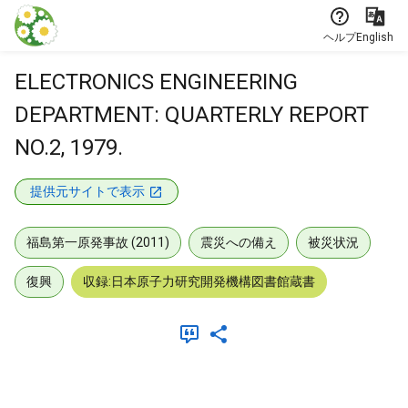
本文に飛ぶ
ヘルプ
English
ELECTRONICS ENGINEERING
DEPARTMENT: QUARTERLY REPORT
NO.2, 1979.
提供元サイトで表示
福島第一原発事故 (2011)
震災への備え
被災状況
復興
収録:日本原子力研究開発機構図書館蔵書