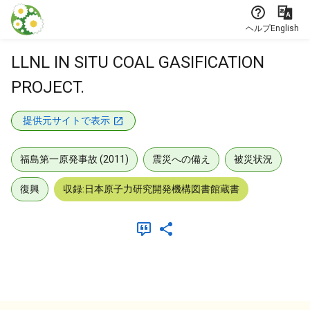
本文に飛ぶ
ヘルプ
English
LLNL IN SITU COAL GASIFICATION
PROJECT.
提供元サイトで表示
福島第一原発事故 (2011)
震災への備え
被災状況
復興
収録:日本原子力研究開発機構図書館蔵書
メタデータ