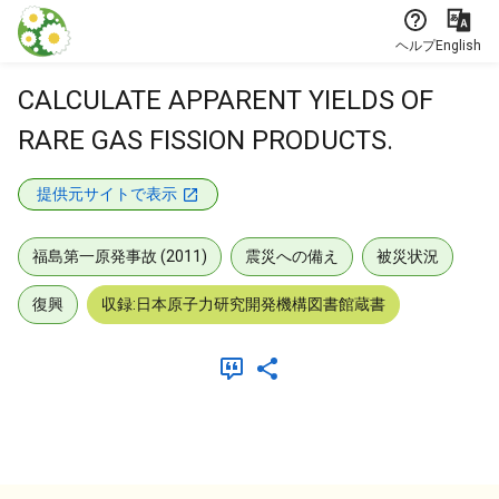
本文に飛ぶ
ヘルプ
English
CALCULATE APPARENT YIELDS OF
RARE GAS FISSION PRODUCTS.
提供元サイトで表示
福島第一原発事故 (2011)
震災への備え
被災状況
復興
収録:日本原子力研究開発機構図書館蔵書
メタデータ