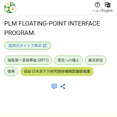
本文に飛ぶ
ヘルプ
English
PLM FLOATING-POINT INTERFACE
PROGRAM.
提供元サイトで表示
福島第一原発事故 (2011)
震災への備え
被災状況
復興
収録:日本原子力研究開発機構図書館蔵書
メタデータ