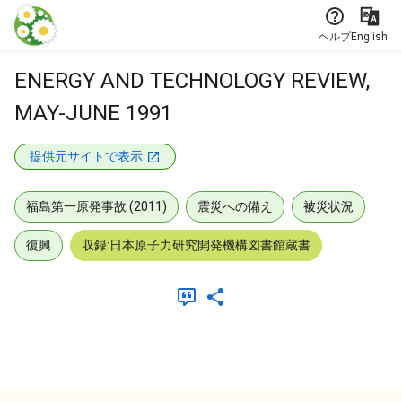
本文に飛ぶ
ヘルプ
English
ENERGY AND TECHNOLOGY REVIEW,
MAY-JUNE 1991
提供元サイトで表示
福島第一原発事故 (2011)
震災への備え
被災状況
復興
収録:日本原子力研究開発機構図書館蔵書
メタデータ