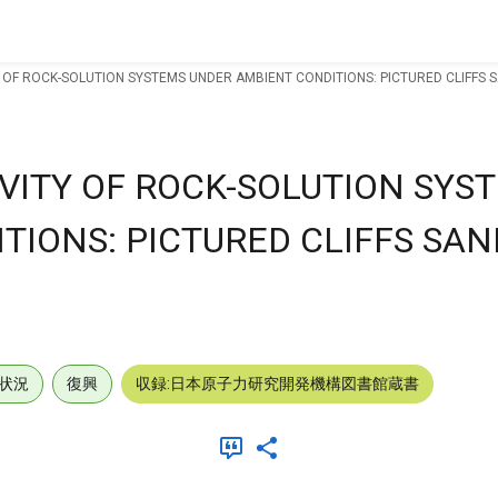
 OF ROCK-SOLUTION SYSTEMS UNDER AMBIENT CONDITIONS: PICTURED CLIFFS 
VITY OF ROCK-SOLUTION SYS
TIONS: PICTURED CLIFFS SAN
状況
復興
収録:日本原子力研究開発機構図書館蔵書