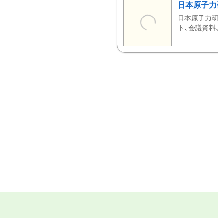
日本原子力
日本原子力研
ト、会議資料、