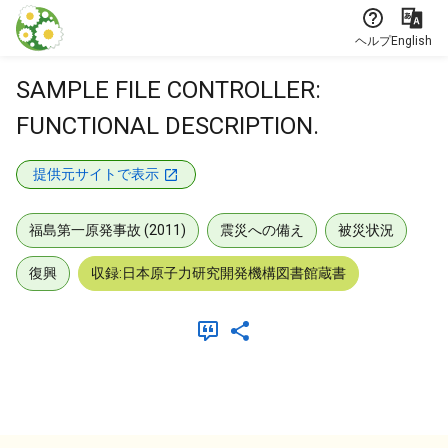
本文に飛ぶ
ヘルプ
English
SAMPLE FILE CONTROLLER:
FUNCTIONAL DESCRIPTION.
提供元サイトで表示
福島第一原発事故 (2011)
震災への備え
被災状況
復興
収録:日本原子力研究開発機構図書館蔵書
メタデータ