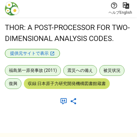
本文に飛ぶ
ヘルプ
English
THOR: A POST-PROCESSOR FOR TWO-
DIMENSIONAL ANALYSIS CODES.
提供元サイトで表示
福島第一原発事故 (2011)
震災への備え
被災状況
復興
収録:日本原子力研究開発機構図書館蔵書
メタデータ