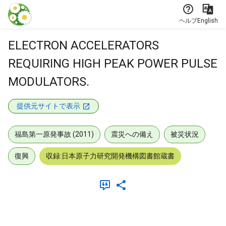
本文に飛ぶ
ヘルプ
English
ELECTRON ACCELERATORS
REQUIRING HIGH PEAK POWER PULSE
MODULATORS.
提供元サイトで表示
福島第一原発事故 (2011)
震災への備え
被災状況
復興
収録:日本原子力研究開発機構図書館蔵書