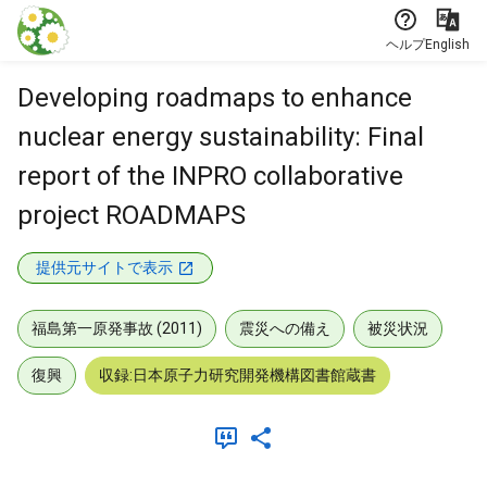
本文に飛ぶ
ヘルプ
English
Developing roadmaps to enhance
nuclear energy sustainability: Final
report of the INPRO collaborative
project ROADMAPS
提供元サイトで表示
福島第一原発事故 (2011)
震災への備え
被災状況
復興
収録:日本原子力研究開発機構図書館蔵書