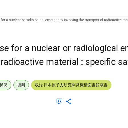
r a nuclear or radiological emergency involving the transport of radioactive mate
e for a nuclear or radiological 
 radioactive material : specific s
状況
復興
収録:日本原子力研究開発機構図書館蔵書