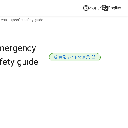
ヘルプ
English
rial : specific safety guide
emergency
提供元サイトで表示
afety guide