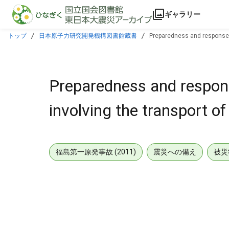
本文に飛ぶ
ギャラリー
トップ
日本原子力研究開発機構図書館蔵書
Preparedness and response fo
Preparedness and respons
involving the transport of
福島第一原発事故 (2011)
震災への備え
被災