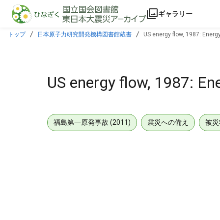
本文に飛ぶ
ギャラリー
トップ
日本原子力研究開発機構図書館蔵書
US energy flow, 1987: Energ
US energy flow, 1987: En
福島第一原発事故 (2011)
震災への備え
被災
メタデータ