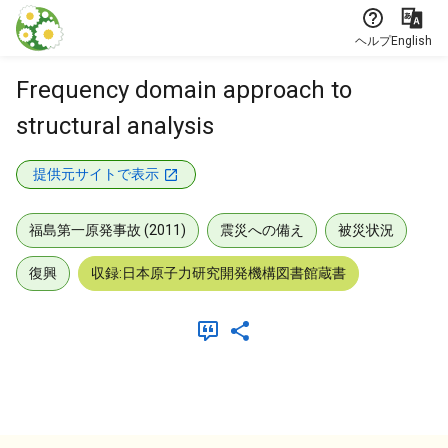
本文に飛ぶ
ヘルプ
English
Frequency domain approach to
structural analysis
提供元サイトで表示
福島第一原発事故 (2011)
震災への備え
被災状況
復興
収録:日本原子力研究開発機構図書館蔵書
メタデータ