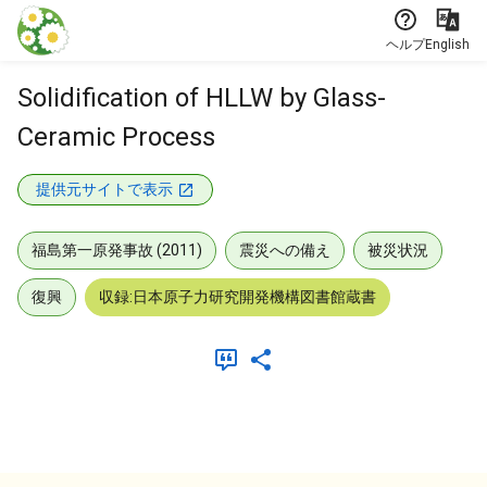
本文に飛ぶ
ヘルプ
English
Solidification of HLLW by Glass-
Ceramic Process
提供元サイトで表示
福島第一原発事故 (2011)
震災への備え
被災状況
復興
収録:日本原子力研究開発機構図書館蔵書
メタデータ