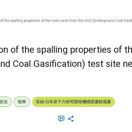
of the spalling properties of the rock cores from the UCG (Underground Coal Gasific
n of the spalling properties of t
 Coal Gasification) test site n
状況
復興
収録:日本原子力研究開発機構図書館蔵書