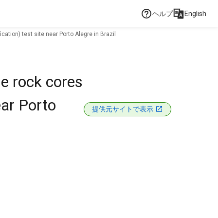
ヘルプ
English
ation) test site near Porto Alegre in Brazil
he rock cores
ear Porto
提供元サイトで表示