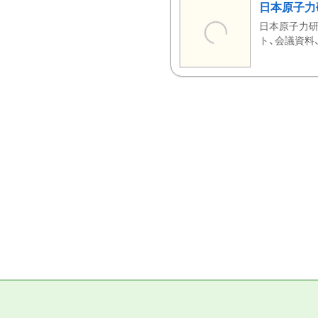
日本原子力
日本原子力研
ト、会議資料、