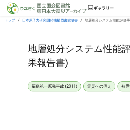
本文に飛ぶ
ギャラリー
トップ
日本原子力研究開発機構図書館蔵書
地層処分システム性能評価手
地層処分システム性能評
果報告書)
福島第一原発事故 (2011)
震災への備え
被災