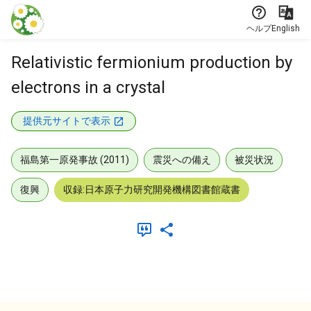
本文に飛ぶ
ヘルプ
English
Relativistic fermionium production by
electrons in a crystal
提供元サイトで表示
福島第一原発事故 (2011)
震災への備え
被災状況
復興
収録:日本原子力研究開発機構図書館蔵書
メタデータ