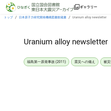
本文に飛ぶ
ギャラリー
トップ
日本原子力研究開発機構図書館蔵書
Uranium alloy newsletter
Uranium alloy newsletter
福島第一原発事故 (2011)
震災への備え
被災
メタデータ