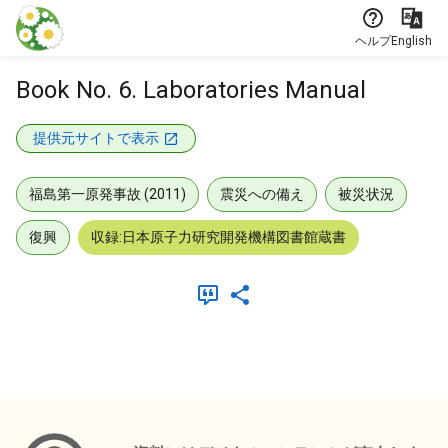
本文に飛ぶ
ヘルプ
English
Book No. 6. Laboratories Manual
提供元サイトで表示
福島第一原発事故 (2011)
震災への備え
被災状況
復興
収録:日本原子力研究開発機構図書館蔵書
メタデータ