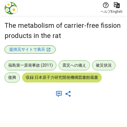
本文に飛ぶ
ヘルプ
English
The metabolism of carrier-free fission
products in the rat
提供元サイトで表示
福島第一原発事故 (2011)
震災への備え
被災状況
復興
収録:日本原子力研究開発機構図書館蔵書
メタデータ