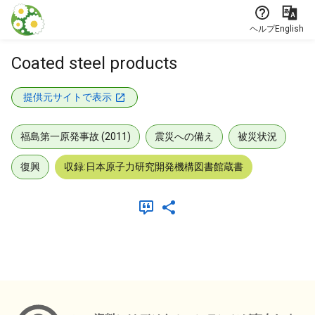
本文に飛ぶ
ヘルプ
English
Coated steel products
提供元サイトで表示
福島第一原発事故 (2011)
震災への備え
被災状況
復興
収録:日本原子力研究開発機構図書館蔵書
メタデータ