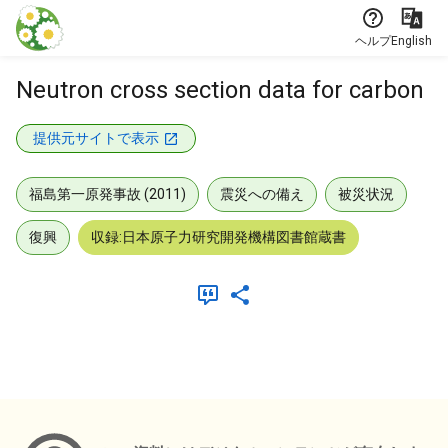
本文に飛ぶ
ヘルプ
English
Neutron cross section data for carbon
提供元サイトで表示
福島第一原発事故 (2011)
震災への備え
被災状況
復興
収録:日本原子力研究開発機構図書館蔵書
メタデータ