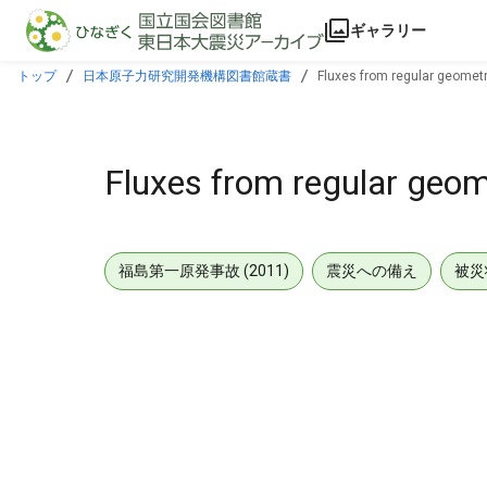
本文に飛ぶ
ギャラリー
トップ
日本原子力研究開発機構図書館蔵書
Fluxes from regular geomet
Fluxes from regular geom
福島第一原発事故 (2011)
震災への備え
被災
メタデータ