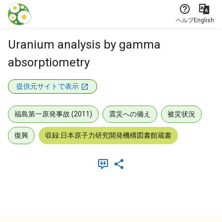
本文に飛ぶ
ヘルプ
English
Uranium analysis by gamma
absorptiometry
提供元サイトで表示
福島第一原発事故 (2011)
震災への備え
被災状況
復興
収録:日本原子力研究開発機構図書館蔵書
メタデータ