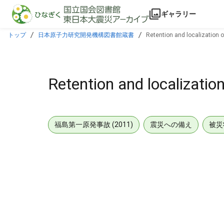
本文に飛ぶ
ギャラリー
トップ
日本原子力研究開発機構図書館蔵書
Retention and localization o
Retention and localizatio
福島第一原発事故 (2011)
震災への備え
被災
メタデータ