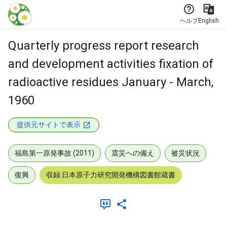
本文に飛ぶ
ヘルプ
English
Quarterly progress report research
and development activities fixation of
radioactive residues January - March,
1960
提供元サイトで表示
福島第一原発事故 (2011)
震災への備え
被災状況
復興
収録:日本原子力研究開発機構図書館蔵書