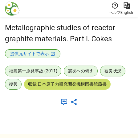
本文に飛ぶ
ヘルプ
English
Metallographic studies of reactor
graphite materials. Part I. Cokes
提供元サイトで表示
福島第一原発事故 (2011)
震災への備え
被災状況
復興
収録:日本原子力研究開発機構図書館蔵書
メタデータ