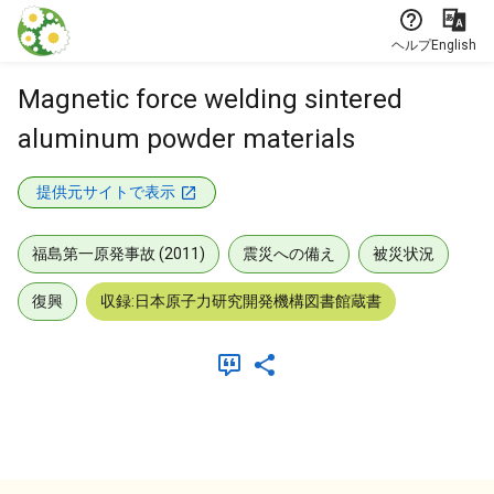
本文に飛ぶ
ヘルプ
English
Magnetic force welding sintered
aluminum powder materials
提供元サイトで表示
福島第一原発事故 (2011)
震災への備え
被災状況
復興
収録:日本原子力研究開発機構図書館蔵書
メタデータ