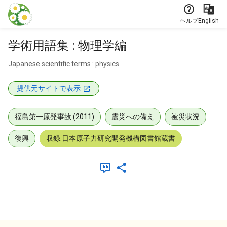
本文に飛ぶ
ヘルプ
English
学術用語集 : 物理学編
Japanese scientific terms : physics
提供元サイトで表示
福島第一原発事故 (2011)
震災への備え
被災状況
復興
収録:日本原子力研究開発機構図書館蔵書
メタデータ