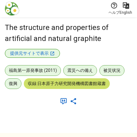
本文に飛ぶ
ヘルプ
English
The structure and properties of
artificial and natural graphite
提供元サイトで表示
福島第一原発事故 (2011)
震災への備え
被災状況
復興
収録:日本原子力研究開発機構図書館蔵書
メタデータ