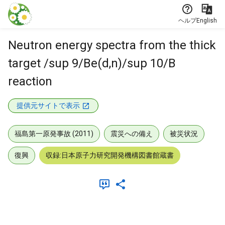
本文に飛ぶ
ヘルプ
English
Neutron energy spectra from the thick
target /sup 9/Be(d,n)/sup 10/B
reaction
提供元サイトで表示
福島第一原発事故 (2011)
震災への備え
被災状況
復興
収録:日本原子力研究開発機構図書館蔵書