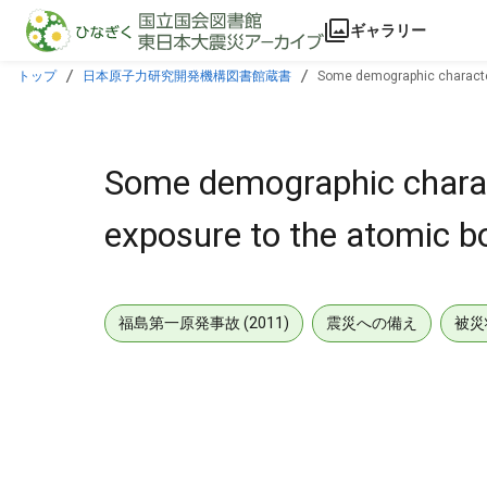
本文に飛ぶ
ギャラリー
トップ
日本原子力研究開発機構図書館蔵書
Some demographic characteri
Some demographic charact
exposure to the atomic b
福島第一原発事故 (2011)
震災への備え
被災