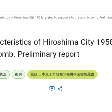
stics of Hiroshima City 1958, related to exposure to the atomic bomb. Prelimina
eristics of Hiroshima City 1958,
omb. Preliminary report
状況
復興
収録:日本原子力研究開発機構図書館蔵書