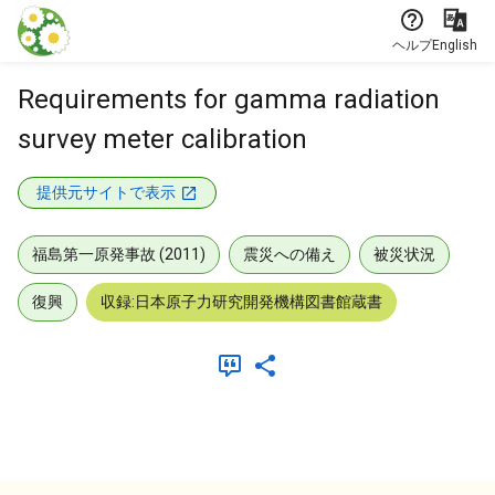
本文に飛ぶ
ヘルプ
English
Requirements for gamma radiation
survey meter calibration
提供元サイトで表示
福島第一原発事故 (2011)
震災への備え
被災状況
復興
収録:日本原子力研究開発機構図書館蔵書
メタデータ