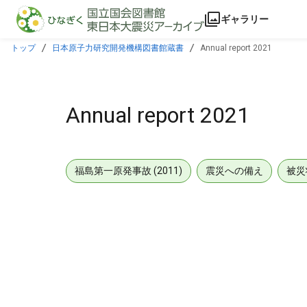
本文に飛ぶ
ギャラリー
トップ
日本原子力研究開発機構図書館蔵書
Annual report 2021
Annual report 2021
福島第一原発事故 (2011)
震災への備え
被災
メタデータ