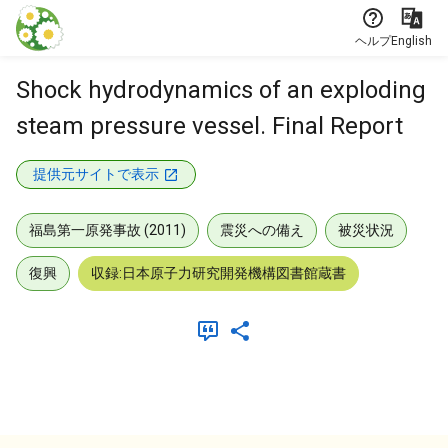
本文に飛ぶ
ヘルプ
English
Shock hydrodynamics of an exploding
steam pressure vessel. Final Report
提供元サイトで表示
福島第一原発事故 (2011)
震災への備え
被災状況
復興
収録:日本原子力研究開発機構図書館蔵書
メタデータ