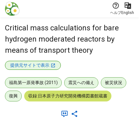
本文に飛ぶ
ヘルプ
English
Critical mass calculations for bare
hydrogen moderated reactors by
means of transport theory
提供元サイトで表示
福島第一原発事故 (2011)
震災への備え
被災状況
復興
収録:日本原子力研究開発機構図書館蔵書