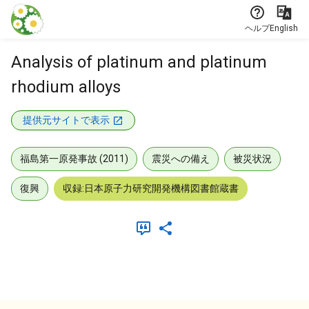
本文に飛ぶ
ヘルプ
English
Analysis of platinum and platinum
rhodium alloys
提供元サイトで表示
福島第一原発事故 (2011)
震災への備え
被災状況
復興
収録:日本原子力研究開発機構図書館蔵書
メタデータ