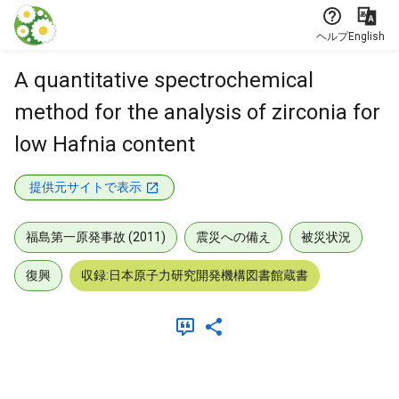
本文に飛ぶ
ヘルプ
English
A quantitative spectrochemical
method for the analysis of zirconia for
low Hafnia content
提供元サイトで表示
福島第一原発事故 (2011)
震災への備え
被災状況
復興
収録:日本原子力研究開発機構図書館蔵書