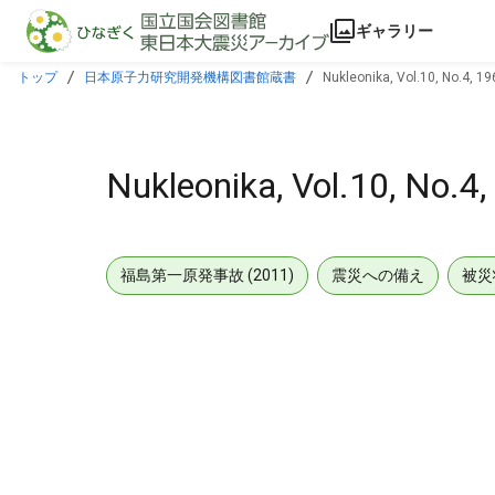
本文に飛ぶ
ギャラリー
トップ
日本原子力研究開発機構図書館蔵書
Nukleonika, Vol.10, No.4, 19
Nukleonika, Vol.10, No.4
福島第一原発事故 (2011)
震災への備え
被災
メタデータ