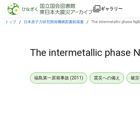
本文に飛ぶ
ギャラリー
トップ
日本原子力研究開発機構図書館蔵書
The intermetallic phase Np
The intermetallic phase 
福島第一原発事故 (2011)
震災への備え
被災
メタデータ