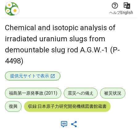
本文に飛ぶ
ヘルプ
English
Chemical and isotopic analysis of
irradiated uranium slugs from
demountable slug rod A.G.W.-1 (P-
4498)
提供元サイトで表示
福島第一原発事故 (2011)
震災への備え
被災状況
復興
収録:日本原子力研究開発機構図書館蔵書