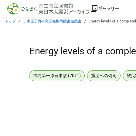
本文に飛ぶ
ギャラリー
トップ
日本原子力研究開発機構図書館蔵書
Energy levels of a completel
Energy levels of a complet
福島第一原発事故 (2011)
震災への備え
被災
メタデータ