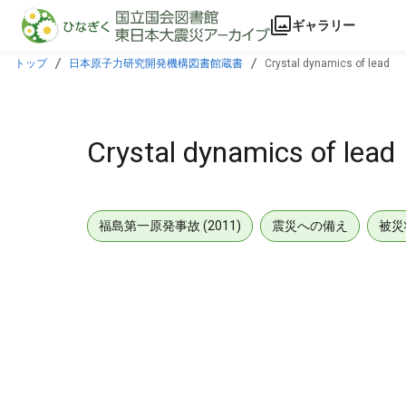
本文に飛ぶ
ギャラリー
トップ
日本原子力研究開発機構図書館蔵書
Crystal dynamics of lead
Crystal dynamics of lead
福島第一原発事故 (2011)
震災への備え
被災
メタデータ