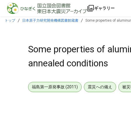
本文に飛ぶ
ギャラリー
トップ
日本原子力研究開発機構図書館蔵書
Some properties of aluminum
Some properties of alumin
annealed conditions
福島第一原発事故 (2011)
震災への備え
被災