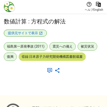
本文に飛ぶ
ヘルプ
English
数値計算 : 方程式の解法
提供元サイトで表示
福島第一原発事故 (2011)
震災への備え
被災状況
復興
収録:日本原子力研究開発機構図書館蔵書
メタデータ